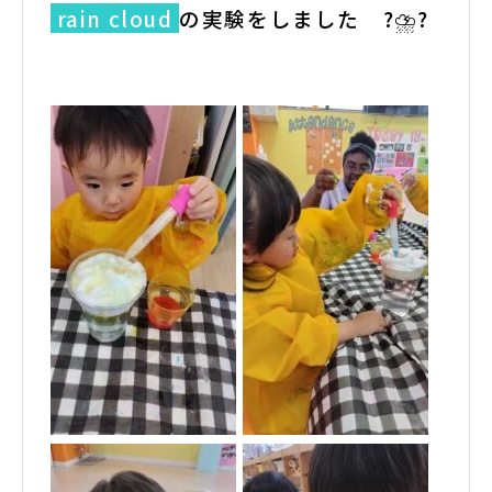
ra
in cloud
の実験をしました ?⛈?