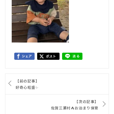
【前の記事】
好奇心旺盛✨
【次の記事】
佐賀三瀬村⛺️お泊まり保育